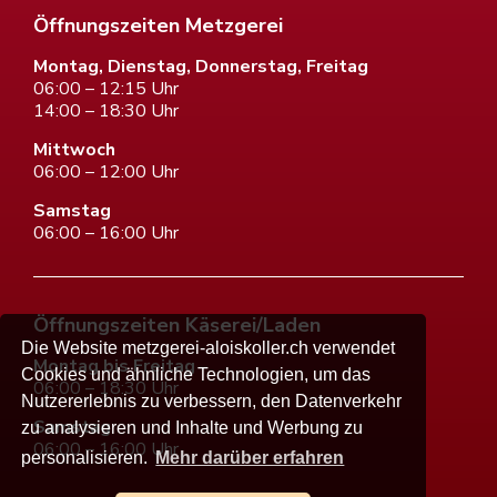
Öffnungszeiten Metzgerei
Montag, Dienstag, Donnerstag, Freitag
06:00 – 12:15 Uhr
14:00 – 18:30 Uhr
Mittwoch
06:00 – 12:00 Uhr
Samstag
06:00 – 16:00 Uhr
Öffnungszeiten Käserei/Laden
Die Website metzgerei-aloiskoller.ch verwendet
Montag bis Freitag
Cookies und ähnliche Technologien, um das
06:00 – 18:30 Uhr
Nutzererlebnis zu verbessern, den Datenverkehr
Samstag
zu analysieren und Inhalte und Werbung zu
06:00 – 16:00 Uhr
personalisieren.
Mehr darüber erfahren